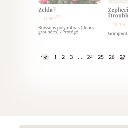
Zelda®
Zepher
Drouhi
TTC
12,86
€
T
18,01
€
Buissons polyanthas (fleurs
groupées) - Protégé
Grimpants
1
2
3
…
24
25
26
27