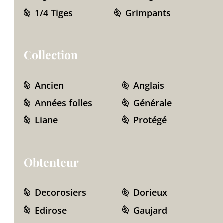
1/4 Tiges
Grimpants
Collection
Ancien
Anglais
Années folles
Générale
Liane
Protégé
Obtenteur
Decorosiers
Dorieux
Edirose
Gaujard