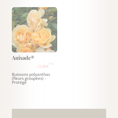
Anisade®
TTC
12,86
€
Buissons polyanthas
(fleurs groupées) -
Protégé