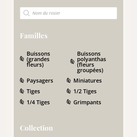
Recherche de produits
Familles
Buissons
Buissons
(grandes
polyanthas
fleurs)
(fleurs
groupées)
Paysagers
Miniatures
Tiges
1/2 Tiges
1/4 Tiges
Grimpants
Collection