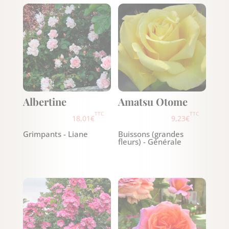
Albertine
Amatsu Otome
TTC
TTC
18,01
€
9,23
€
Grimpants - Liane
Buissons (grandes
fleurs) - Générale