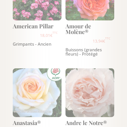
American Pillar
Amour de
Molène®
TTC
18,01
€
TTC
13,94
€
Grimpants - Ancien
Buissons (grandes
fleurs) - Protégé
Anastasia®
Andre le Notre®