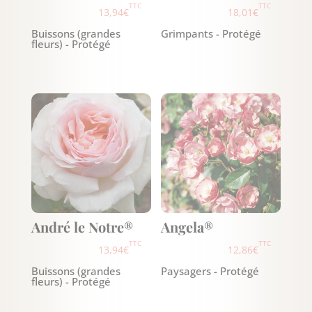
TTC
TTC
13,94
€
18,01
€
Buissons (grandes
Grimpants - Protégé
fleurs) - Protégé
André le Notre®
Angela®
TTC
TTC
13,94
€
12,86
€
Buissons (grandes
Paysagers - Protégé
fleurs) - Protégé