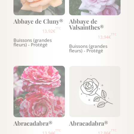
Abbaye de Cluny®
Abbaye de
Valsainthes®
TTC
13,92
€
TTC
13,94
€
Buissons (grandes
fleurs) - Protégé
Buissons (grandes
fleurs) - Protégé
Abracadabra®
Abracadabra®
TTC
TTC
13,94
€
12,86
€