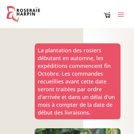
Panneau de gestion des cookies
La plantation des rosiers
débutant en automne, les
expéditions commencent fin
Octobre. Les commandes
recueillies avant cette date
seront traitées par ordre
d'arrivée et dans un délai d'un
mois à compter de la date de
début des livraisons.