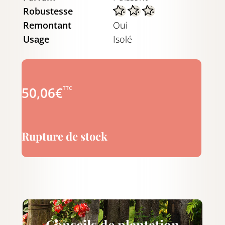
Robustesse
Remontant
Oui
Usage
Isolé
50,06
€
TTC
Rupture de stock
Conseils de plantation