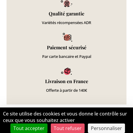
Qualité garantie
Variétés récompensées ADR
Paiement sécurisé
Par carte bancaire et Paypal
Livraison en France
Offerte à partir de 140€
©Monagraphic 2020
Ce site utilise des cookies et vous donne le contrôle sur
ceux que vous souhaitez activer
Plan du site
Mentions légales
Tout accepter
Tout refuser
Personnaliser
Conditions Générales de Vente